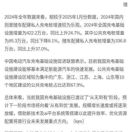
理
2024年全年数据来看，相较于2025年1月份数据，2024年国内
则是随车配建私人充电桩增速较为乐观。2024年全国充电基础
设施增量为422.2万台，同比上升24.7%。其中公共充电桩增量
为85.3万台，同比下降8.1%，随车配建私人充电桩增量为336.8
万台，同比上升37.0%。
中国电动汽车充电基础设施促进联盟表示，目前我国充电基础
设施建设能够基本满足新能源汽车的快速发展。公共充电基础
设施建设区域较为集中的广东、浙江、江苏、上海、山东等10
个地区建设的公共充电桩占比达到67.9%。
总体来看，当前我国充电基础设施已渡过了"从无到有"阶段，预
计下一阶段市场将向着"从有到优"发展，规模增长速度或将逐渐
放缓，借助新技术及ai平台系统等搭建以此提升效率、优化资源
配置将是行业未来发展重点方向。（lqm）