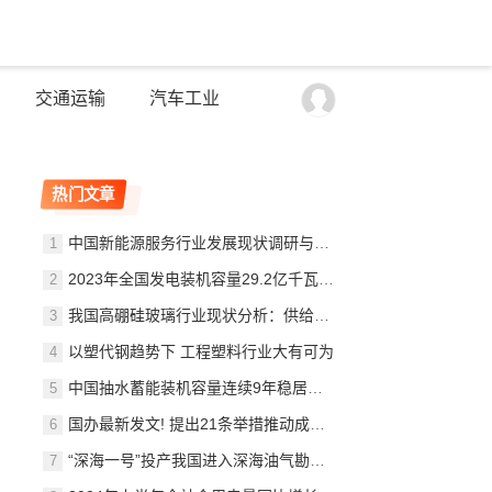
交通运输
汽车工业
热门文章
中国新能源服务行业发展现状调研与未来投资分析报告（2025-2032年）
2023年全国发电装机容量29.2亿千瓦 其中太阳能发电装机容量同比增长55.2%
我国高硼硅玻璃行业现状分析：供给端仍不足 市场处于竞争型格局
以塑代钢趋势下 工程塑料行业大有可为
中国抽水蓄能装机容量连续9年稳居全球第一 2024年新增核准抽水蓄能电站23座
国办最新发文! 提出21条举措推动成品油流通高质量发展
“深海一号”投产我国进入深海油气勘探开发先进国家行列