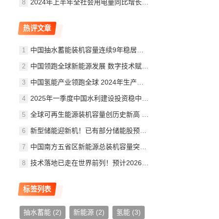
2024年上半年全社会用电量同比增长8.1% 其中第二产业占比65.85%
热评文章
中国抽水蓄能装机容量连续9年稳居全球第一 2024年新增核准抽水蓄能电站23座
中国领跑全球新能源发展 数字技术赋能新型电力系统建设
中国氢能产业领跑全球 2024年生产消费规模超3650万吨位列世界第一
2025年一季度中国水利建设投资稳中有增 社会资本投入增长33.2%
全球可再生能源装机容量创历史新高 中国贡献占比近六成
新型储能迎新机！已有部分储能股预告实现盈利
中国南方五省区新能源总装机容量突破2亿千瓦！占该区域发电总装机比例36.6%
技术落地已走在世界前列！预计2026年我国煤制烯烃行业产能迎来激增
标签列表
抽水蓄能
(2)
新能源
(2)
氢能
(3)